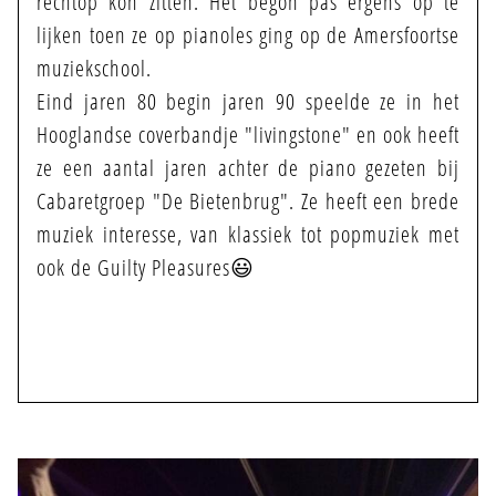
rechtop kon zitten. Het begon pas ergens op te
lijken toen ze op pianoles ging op de Amersfoortse
muziekschool.
Eind jaren 80 begin jaren 90 speelde ze in het
Hooglandse coverbandje "livingstone" en ook heeft
ze een aantal jaren achter de piano gezeten bij
Cabaretgroep "De Bietenbrug". Ze heeft een brede
HOME
muziek interesse, van klassiek tot popmuziek met
ook de Guilty Pleasures😃
BANDLEDEN
MEEDOEN